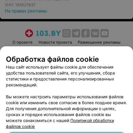
УНП: 193527837
На правах рекламы
О проекте
Новости проекта
Размещение рекламы
Медицинский маркетинг
Публичный договор
Обработка файлов cookie
Пользовательское соглашение
Способы оплаты
Наш сайт использует файлы cookie для обеспечения
Вакансии
Партнеры
удобства пользователей сайта, его улучшения, сбора
Написать руководителю 103.by
статистики и предоставления персонализированных
Написать в поддержку
рекомендаций.
Персональные настройки cookie
Вы можете настроить параметры использования файлов
Обработка персональных данных
cookie или изменить свое согласие в более позднее время.
Для получения дополнительной информации о целях,
сроках и порядке использования файлов cookie вы
можете ознакомиться с нашей
Политикой обработки
файлов cookie